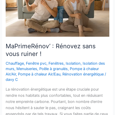
ruiner
!​
MaPrimeRénov’ : Rénovez sans
vous ruiner !​
Chauffage
,
Fenêtre pvc
,
Fenêtres
,
Isolation
,
Isolation des
murs
,
Menuiseries
,
Poêle à granulés
,
Pompe à chaleur
Air/Air
,
Pompe à chaleur Air/Eau
,
Rénovation énergétique
/
davy C
La rénovation énergétique est une étape cruciale pour
rendre nos habitats plus confortables, tout en réduisant
notre empreinte carbone. Pourtant, bon nombre d’entre
nous hésitent à sauter le pas, craignant les coûts
engendrés par de tels travaux. Si vous faites partie de ceux