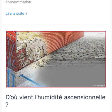
consommation.
Lire la suite »
D’où
vient
l’humidité
ascensionnelle
?
D’où vient l’humidité ascensionnelle
?