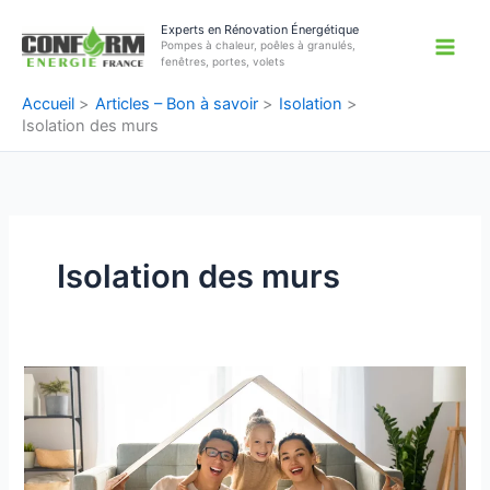
Aller
Experts en Rénovation Énergétique
au
Pompes à chaleur, poêles à granulés,
contenu
fenêtres, portes, volets
Accueil
Articles – Bon à savoir
Isolation
Isolation des murs
Isolation des murs
MaPrimeRénov’
:
Rénovez
sans
vous