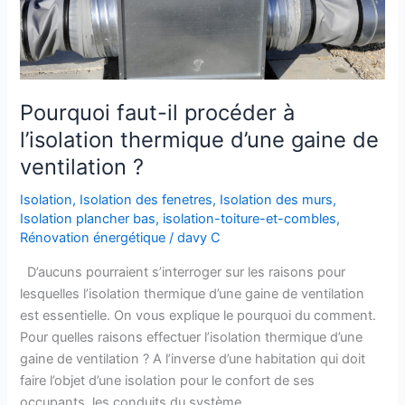
à
l’isolation
thermique
d’une
gaine
Pourquoi faut-il procéder à
de
ventilation
l’isolation thermique d’une gaine de
?
ventilation ?
Isolation
,
Isolation des fenetres
,
Isolation des murs
,
Isolation plancher bas
,
isolation-toiture-et-combles
,
Rénovation énergétique
/
davy C
D’aucuns pourraient s’interroger sur les raisons pour
lesquelles l’isolation thermique d’une gaine de ventilation
est essentielle. On vous explique le pourquoi du comment.
Pour quelles raisons effectuer l’isolation thermique d’une
gaine de ventilation ? A l’inverse d’une habitation qui doit
faire l’objet d’une isolation pour le confort de ses
occupants, les conduits du système