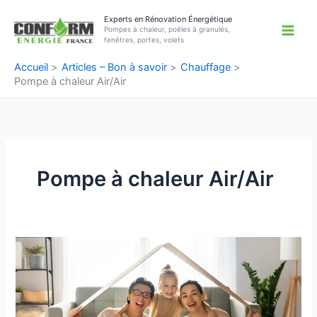
Aller
Experts en Rénovation Énergétique
au
Pompes à chaleur, poêles à granulés,
contenu
fenêtres, portes, volets
Accueil
Articles – Bon à savoir
Chauffage
Pompe à chaleur Air/Air
Pompe à chaleur Air/Air
MaPrimeRénov’
:
Rénovez
sans
vous