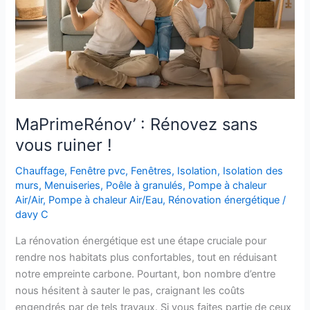
ruiner
!​
MaPrimeRénov’ : Rénovez sans
vous ruiner !​
Chauffage
,
Fenêtre pvc
,
Fenêtres
,
Isolation
,
Isolation des
murs
,
Menuiseries
,
Poêle à granulés
,
Pompe à chaleur
Air/Air
,
Pompe à chaleur Air/Eau
,
Rénovation énergétique
/
davy C
La rénovation énergétique est une étape cruciale pour
rendre nos habitats plus confortables, tout en réduisant
notre empreinte carbone. Pourtant, bon nombre d’entre
nous hésitent à sauter le pas, craignant les coûts
engendrés par de tels travaux. Si vous faites partie de ceux