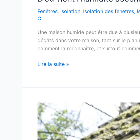
Fenêtres
,
Isolation
,
Isolation des fenetres
,
I
C
Une maison humide peut être due à plusieu
dégâts dans votre maison, tant sur le plan m
comment la reconnaître, et surtout comment 
Lire la suite »
Démoussage
de
toit
:
c’est