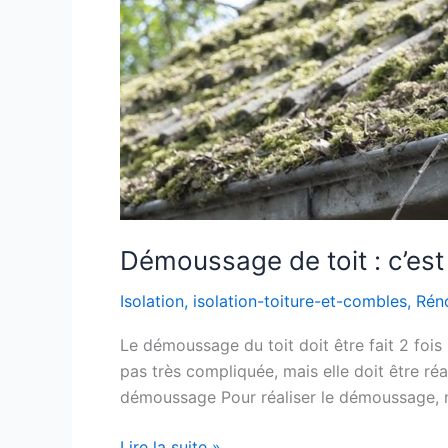
le
moment
Démoussage de toit : c’es
Isolation
,
isolation-toiture-et-combles
,
Rén
Le démoussage du toit doit être fait 2 fois p
pas très compliquée, mais elle doit être ré
démoussage Pour réaliser le démoussage, 
Lire la suite »