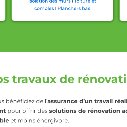
Isolation des murs
I
Toiture et
combles
I
Planchers bas
os travaux de rénovat
 bénéficiez de l’
assurance d’un travail réa
nt
pour offrir des
solutions de rénovation 
ble
et moins énergivore.