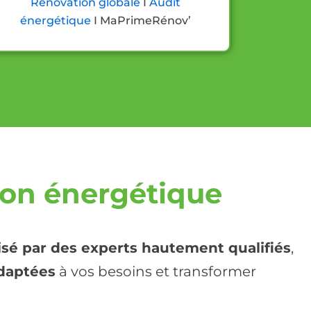
Rénovation globale
I
Audit
énergétique
I
MaPrimeRénov’
ion énergétique
lisé par des experts hautement qualifiés
,
adaptées
à vos besoins et transformer