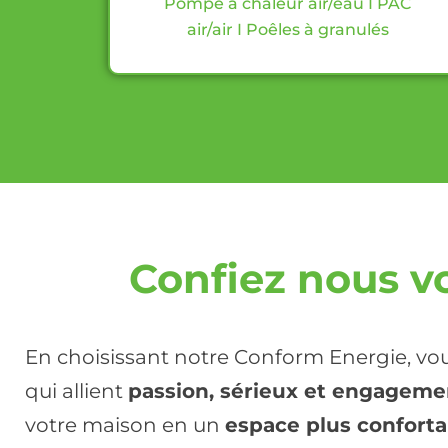
Pompe à chaleur air/eau
I
PAC
air/air
I
Poêles à granulés
Confiez nous v
En choisissant notre Conform Energie, vous
qui allient
passion, sérieux et engageme
votre maison en un
espace plus conforta