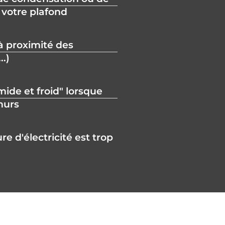
 votre plafond
 à proximité des
..)
ide et froid" lorsque
murs
e d'électricité est trop