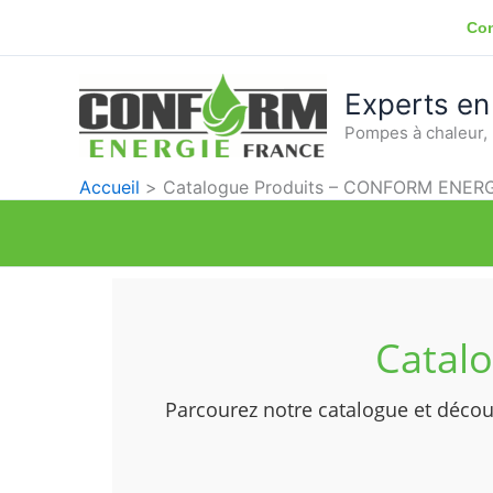
Aller
Con
au
contenu
Experts en
Pompes à chaleur, 
Accueil
Catalogue Produits – CONFORM ENERG
Catal
Parcourez notre catalogue et découv