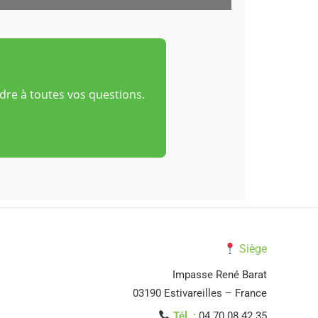
re à toutes vos questions.
Siège
Impasse René Barat
03190 Estivareilles – France
Tél. :
04 70 08 42 35