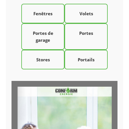
Fenêtres
Volets
Portes de
Portes
garage
Stores
Portails