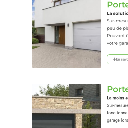
Port
La solut
Sur-mesur
peu de pl
Pouvant êt
votre gar
En savo
Port
La moins 
Sur-mesure
fonctionna
garage lors