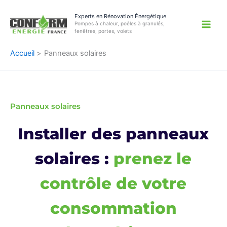
Aller
Experts en Rénovation Énergétique
au
Pompes à chaleur, poêles à granulés,
contenu
fenêtres, portes, volets
Accueil
Panneaux solaires
Panneaux solaires
Installer des panneaux
solaires :
prenez le
contrôle de votre
consommation