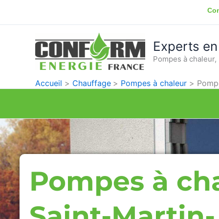
Aller
Con
au
contenu
Experts en
Pompes à chaleur, 
Accueil
Chauffage
Pompes à chaleur
Pompe
Pompes à ch
Saint-Martin-