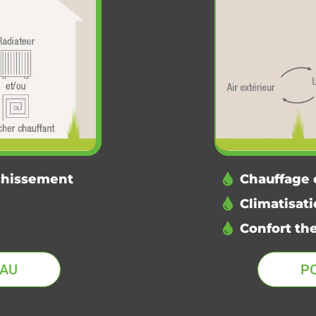
îchissement
Chauffage 
Climatisati
Confort th
EAU
P