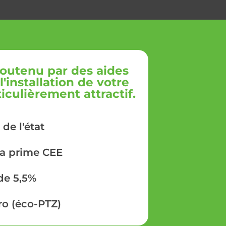
outenu par des aides
'installation de votre
culièrement attractif.
 de l'état
la prime CEE
de 5,5%
ro (éco-PTZ)