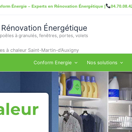
form Énergie – Experts en Rénovation Énergétique |
04.70.08.4
 Rénovation Énergétique
poêles à granulés, fenêtres, portes, volets
s à chaleur Saint-Martin-d’Auxigny
Conform Energie
Nos solutions
aleur