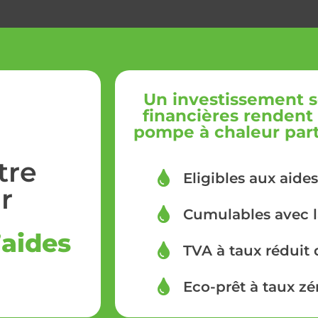
Un investissement s
financières rendent l
pompe à chaleur parti
tre
Eligibles aux aides
r
Cumulables avec 
’aides
TVA à taux réduit 
Eco-prêt à taux zé