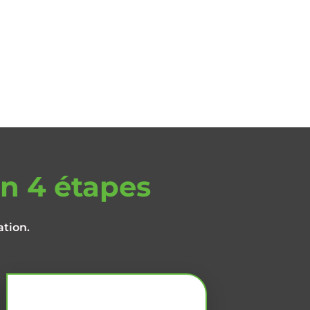
n 4 étapes
ation.