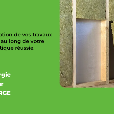
sation de vos travaux
au long de votre
ique réussie.
rgie
ur
 RGE