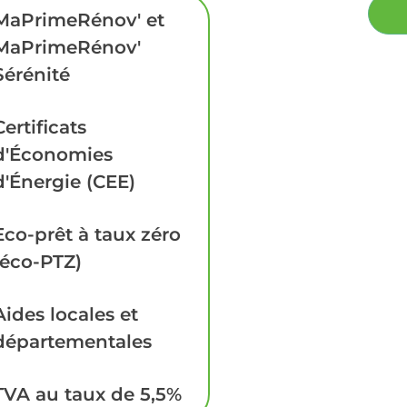
MaPrimeRénov' et
MaPrimeRénov'
Sérénité
Certificats
d'Économies
d'Énergie (CEE)
Eco-prêt à taux zéro
(éco-PTZ)
Aides locales et
départementales
TVA au taux de 5,5%