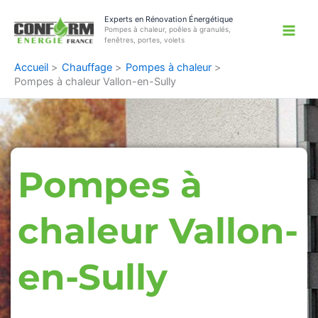
Aller
Experts en Rénovation Énergétique
au
Pompes à chaleur, poêles à granulés,
contenu
fenêtres, portes, volets
Accueil
Chauffage
Pompes à chaleur
Pompes à chaleur Vallon-en-Sully
Pompes à
chaleur Vallon-
en-Sully