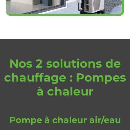
Nos 2 solutions de
chauffage : Pompes
à chaleur
Pompe à chaleur air/eau