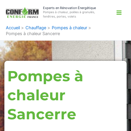
Aller
Experts en Rénovation Énergétique
au
Pompes à chaleur, poêles à granulés,
contenu
fenêtres, portes, volets
Accueil
Chauffage
Pompes à chaleur
Pompes à chaleur Sancerre
Pompes à
chaleur
Sancerre