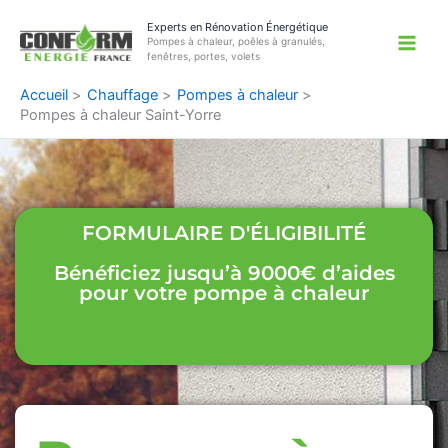
Aller
Experts en Rénovation Énergétique
au
Pompes à chaleur, poêles à granulés,
contenu
fenêtres, portes, volets
Accueil
Chauffage
Pompes à chaleur
Pompes à chaleur Saint-Yorre
FORMULAIRE D'ÉLIGIBILITÉ
Bénéficiez jusqu’à 9000€ d’aides
pour votre pompe à chaleur