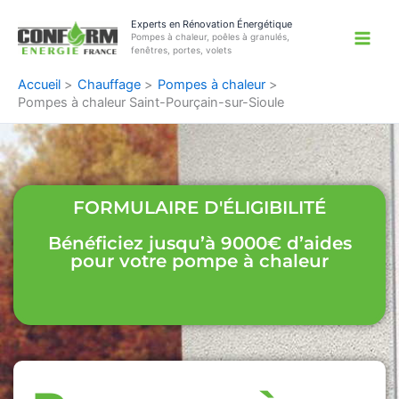
Aller
Experts en Rénovation Énergétique
au
Pompes à chaleur, poêles à granulés,
contenu
fenêtres, portes, volets
Accueil
Chauffage
Pompes à chaleur
Pompes à chaleur Saint-Pourçain-sur-Sioule
FORMULAIRE D'ÉLIGIBILITÉ
Bénéficiez jusqu’à 9000€ d’aides
pour votre pompe à chaleur