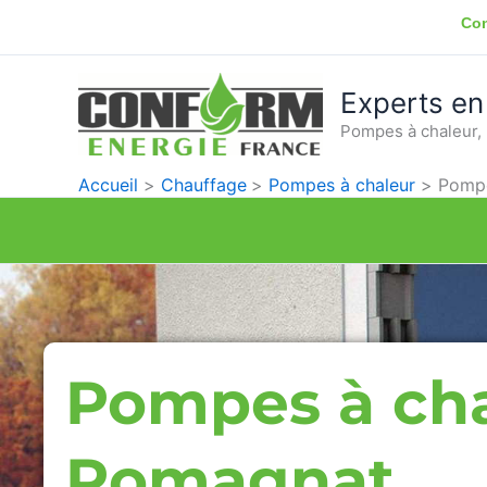
Aller
Con
au
contenu
Experts en
Pompes à chaleur, 
Accueil
Chauffage
Pompes à chaleur
Pompe
Pompes à ch
Romagnat