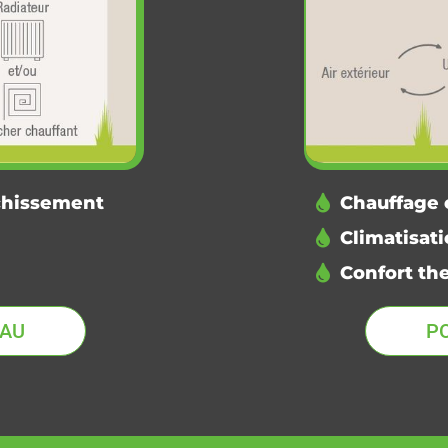
îchissement
Chauffage 
Climatisati
Confort th
EAU
P