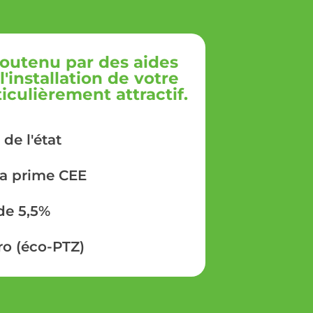
outenu par des aides
'installation de votre
culièrement attractif.
 de l'état
la prime CEE
de 5,5%
ro (éco-PTZ)