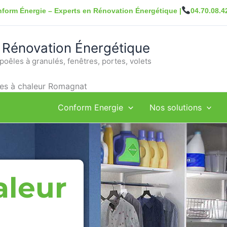
form Énergie – Experts en Rénovation Énergétique |
04.70.08.4
 Rénovation Énergétique
poêles à granulés, fenêtres, portes, volets
s à chaleur Romagnat
Conform Energie
Nos solutions
aleur