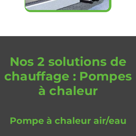
Nos 2 solutions de
chauffage : Pompes
à chaleur
Pompe à chaleur air/eau