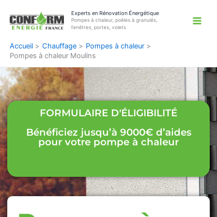
Aller
Experts en Rénovation Énergétique
au
Pompes à chaleur, poêles à granulés,
contenu
fenêtres, portes, volets
Accueil
Chauffage
Pompes à chaleur
Pompes à chaleur Moulins
FORMULAIRE D'ÉLIGIBILITÉ
Bénéficiez jusqu’à 9000€ d’aides
pour votre pompe à chaleur