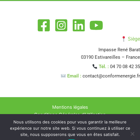
Siège
Impasse René Barat
03190 Estivareilles – France
Tél. :
04 70 08 42 35
Email :
contact@conformenergie.fr
Mentions légales
Conditions Générales d’Utilisation
Nous utilisons des cookies pour vous garantir la meilleure
Politique de confidentialité
expérience sur notre site web. Si vous continuez à utiliser ce
Copyright © 2026 CONFORM ENERGIE Experts en Rénovation
site, nous supposerons que vous en êtes satisfait.