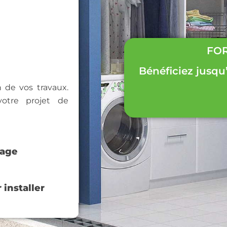
FOR
Bénéficiez jusqu
on de vos travaux.
tre projet de
fage
 installer