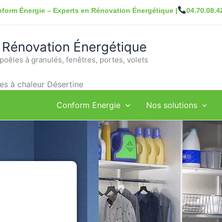
form Énergie – Experts en Rénovation Énergétique |
04.70.08.4
 Rénovation Énergétique
poêles à granulés, fenêtres, portes, volets
s à chaleur Désertine
Conform Energie
Nos solutions