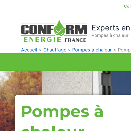
Aller
Con
au
contenu
Experts en
Pompes à chaleur, 
Accueil
Chauffage
Pompes à chaleur
Pompe
Pompes à