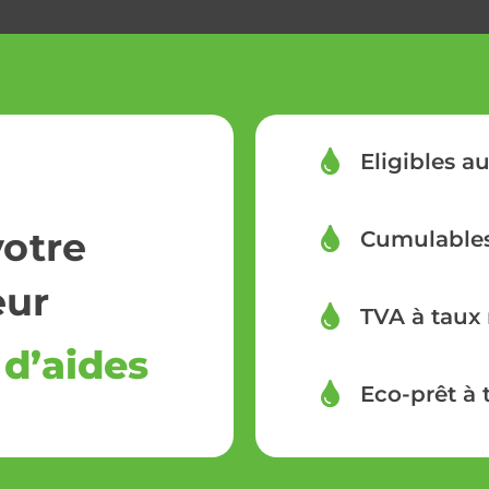
Eligibles au
votre
Cumulables
eur
TVA à taux 
 d’aides
Eco-prêt à 