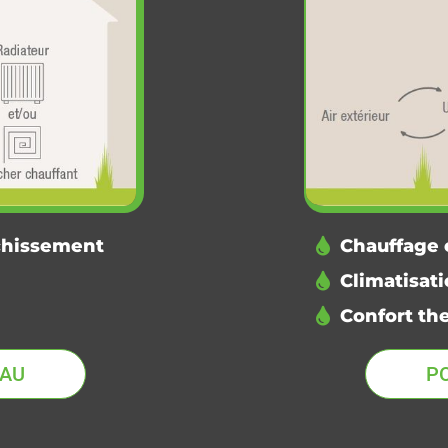
îchissement
Chauffage 
Climatisati
Confort th
EAU
P