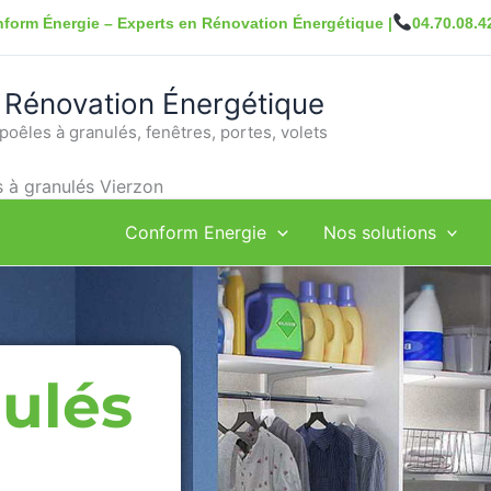
form Énergie – Experts en Rénovation Énergétique |
04.70.08.4
 Rénovation Énergétique
poêles à granulés, fenêtres, portes, volets
 à granulés Vierzon
Conform Energie
Nos solutions
nulés