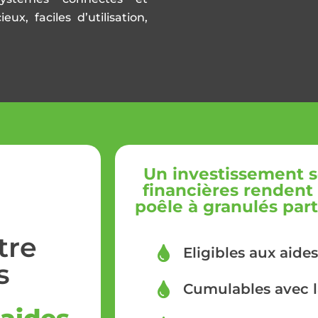
ux, faciles d’utilisation,
Un investissement s
financières rendent l
poêle à granulés part
tre
Eligibles aux aides
s
Cumulables avec 