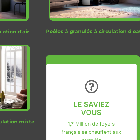
Poêles à granulés à circulation d'ea
lation d'air
LE SAVIEZ
VOUS
culation mixte
1,7 Million de foyers
français se chauffent aux