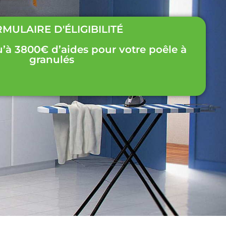
MULAIRE D'ÉLIGIBILITÉ
u’à 3800€ d’aides pour votre poêle à
granulés