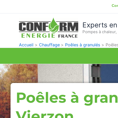
Aller
Con
au
contenu
Experts en
Pompes à chaleur, 
Accueil
Chauffage
Poêles à granulés
Poêles
Poêles à gra
Vierzon