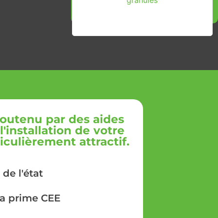
granulés
outenu par des aides
'installation de votre
iculièrement attractif.
 de l'état
la prime CEE