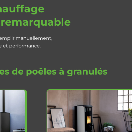
chauffage
r remarquable
à remplir manuellement,
e et performance.
pes de poêles à granulés