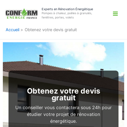
Aller
Experts en Rénovation Énergétique
au
Pompes à chaleur, poêles à granulés,
contenu
fenêtres, portes, volets
Accueil
Obtenez votre devis gratuit
Obtenez votre devis
gratuit
Un conseiller vous contactera sous 24h pour
étudier votre projet de rénovation
énergétique.