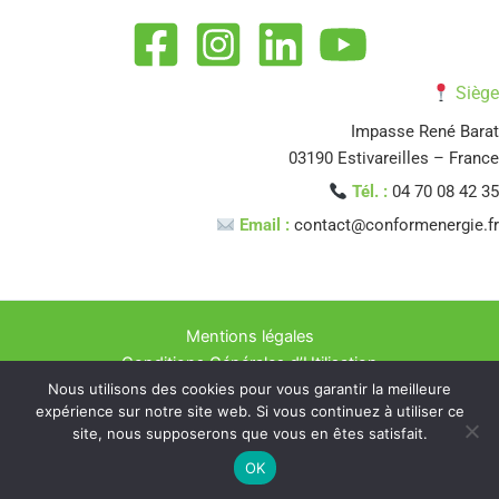
Siège
Impasse René Barat
03190 Estivareilles – France
Tél. :
04 70 08 42 35
Email :
contact@conformenergie.fr
Mentions légales
Conditions Générales d’Utilisation
Nous utilisons des cookies pour vous garantir la meilleure
Politique de confidentialité
expérience sur notre site web. Si vous continuez à utiliser ce
Copyright © 2026 CONFORM ENERGIE Experts en Rénovation
site, nous supposerons que vous en êtes satisfait.
Énergétique
OK