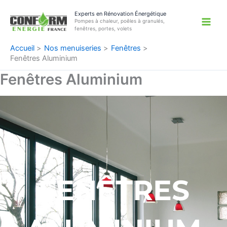
Aller
Experts en Rénovation Énergétique
au
Pompes à chaleur, poêles à granulés,
contenu
fenêtres, portes, volets
Accueil
Nos menuiseries
Fenêtres
Fenêtres Aluminium
Fenêtres Aluminium
FENÊTRES