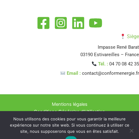
Siège
Impasse René Barat
03190 Estivareilles – France
Tél. :
04 70 08 42 35
Email :
contact@conformenergie.fr
Mentions légales
Conditions Générales d’Utilisation
Nous utilisons des cookies pour vous garantir la meilleure
Politique de confidentialité
expérience sur notre site web. Si vous continuez à utiliser ce
Copyright © 2026 CONFORM ENERGIE Experts en Rénovation
site, nous supposerons que vous en êtes satisfait.
Énergétique