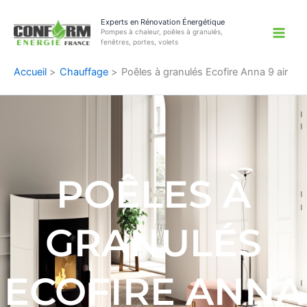
Aller
Experts en Rénovation Énergétique
au
Pompes à chaleur, poêles à granulés,
contenu
fenêtres, portes, volets
Accueil
Chauffage
Poêles à granulés Ecofire Anna 9 air
POÊLES À
GRANULÉS
ECOFIRE ANNA